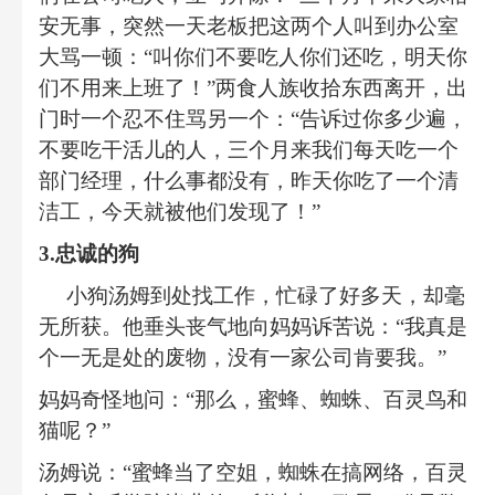
安无事，突然一天老板把这两个人叫到办公室
大骂一顿：
“
叫你们不要吃人你们还吃，明天你
们不用来上班了！
”
两食人族收拾东西离开，出
门时一个忍不住骂另一个：
“
告诉过你多少遍，
不要吃干活儿的人，三个月来我们每天吃一个
部门经理，什么事都没有，昨天你吃了一个清
洁工，今天就被他们发现了！
”
3.
忠诚的狗
小狗汤姆到处找工作，忙碌了好多天，却毫
无所获。他垂头丧气地向妈妈诉苦说：
“
我真是
个一无是处的废物，没有一家公司肯要我。
”
妈妈奇怪地问：
“
那么，蜜蜂、蜘蛛、百灵鸟和
猫呢？
”
汤姆说：
“
蜜蜂当了空姐，蜘蛛在搞网络，百灵