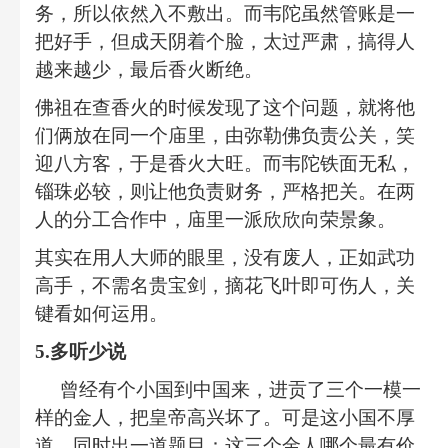
务，所以依然入不敷出。而韦陀虽然管账是一
把好手，但成天阴着个脸，太过严肃，搞得人
越来越少，最后香火断绝。
佛祖在查香火的时候发现了这个问题，就将他
们俩放在同一个庙里，由弥勒佛负责公关，笑
迎八方客，于是香火大旺。而韦陀铁面无私，
锱珠必较，则让他负责财务，严格把关。在两
人的分工合作中，庙里一派欣欣向荣景象。
其实在用人大师的眼里，没有废人，正如武功
高手，不需名贵宝剑，摘花飞叶即可伤人，关
键看如何运用。
5.
多听少说
曾经有个小国到中国来，进贡了三个一模一
样的金人，把皇帝高兴坏了。可是这小国不厚
道，同时出一道题目：这三个金人哪个最有价