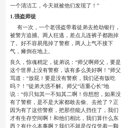
一个清洁工，今天就被他们发现了！
”
1.
强盗师徒
有一次，一个老强盗带着徒弟去抢劫银行，
被警方追捕。两人狂逃，差点儿连裤子都跑掉
了。好不容易甩掉了警察，两人上气不接下
气，瘫倒在地上。
良久，惊魂稍定，徒弟说：
“
师父啊师父，要是
这个世界上没有警察，该有多么美好啊！
”
师父
骂道：
“
放屁！要是没有警察，我们还有饭吃
吗？！
”
徒弟大惑不解。师父
“
语重心长
”
地
说：
“
你只知其一不知其二啊！你想想，如果没
有了警察，是不是大家都敢去偷、去抢了？正
因为有了这些警察，把那些能人挡住了，我们
才有生存空间啊！和他们相比，我们算什么东
西？有什么本事啊？我们不就是仅仅凭着一颗